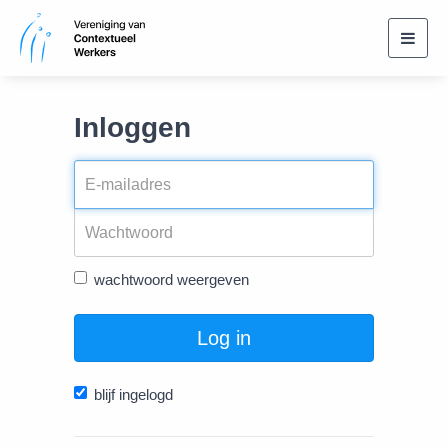
Toggl
navig
Inloggen
wachtwoord weergeven
Log in
blijf ingelogd