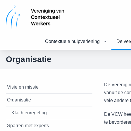
Contextuele hulpverlening
De ver
Organisatie
De Verenigin
Visie en missie
vanuit de co
Organisatie
vele andere 
Klachtenregeling
De VCW heeft
te bevordere
Sparren met experts