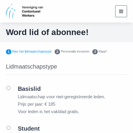
Toggl
navig
Word lid of abonnee!
Kies het lidmaatschapstype
Personalia invoeren
Klaar!
1
2
3
Lidmaatschapstype
Basislid
Lidmaatschap voor niet-geregistreerde leden.
Prijs per jaar: € 185
Voor leden is het vakblad gratis.
Student