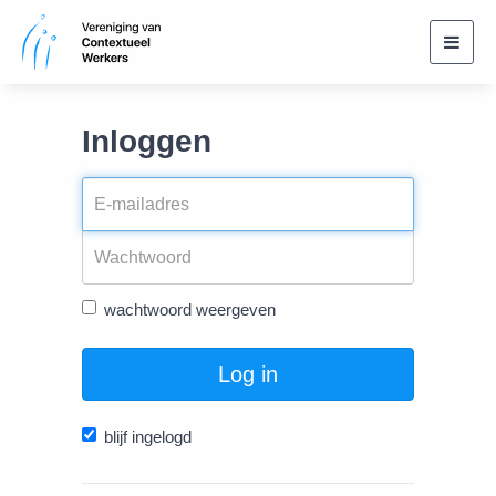
Toggl
navig
Inloggen
wachtwoord weergeven
Log in
blijf ingelogd